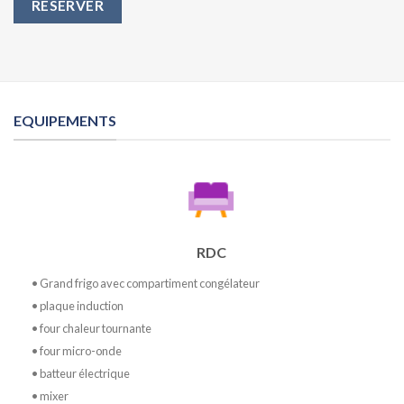
RÉSERVER
EQUIPEMENTS
RDC
• Grand frigo avec compartiment congélateur
• plaque induction
• four chaleur tournante
• four micro-onde
• batteur électrique
• mixer