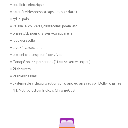
• bouilloire électrique
• cafetière Nespresso (capsules standard)
• grille-pain
• vaisselle, couverts, casseroles, poêle, etc…
• prises USB pour charger vos appareils
• lave-vaisselle
• lave-linge séchant
• table et chaises pour 4 convives
• Canapé pour 4 personnes (il faut se serrer un peu)
• 2 tabourets
• 2 tables basses
• Système de vidéo projection sur grand écran avec son Dolby, chaînes
TNT, Netflix, lecteur BluRay, ChromeCast